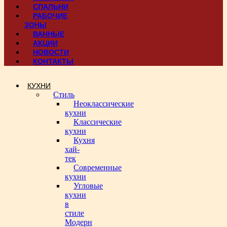
СПАЛЬНИ
РАБОЧИЕ
ЗОНЫ
ВАННЫЕ
АКЦИИ
НОВОСТИ
КОНТАКТЫ
КУХНИ
Стиль
Неоклассические
кухни
Классические
кухни
Кухня
хай-
тек
Современные
кухни
Угловые
кухни
в
стиле
Модерн