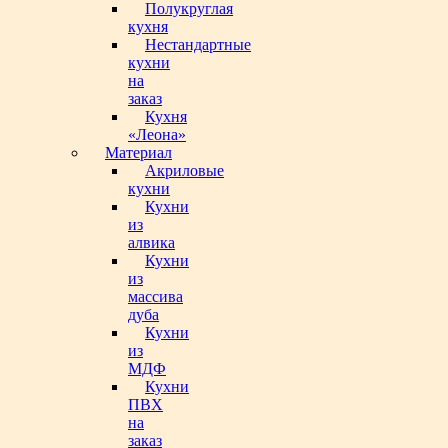
Полукруглая
кухня
Нестандартные
кухни
на
заказ
Кухня
«Леона»
Материал
Акриловые
кухни
Кухни
из
алвика
Кухни
из
массива
дуба
Кухни
из
МДФ
Кухни
ПВХ
на
заказ