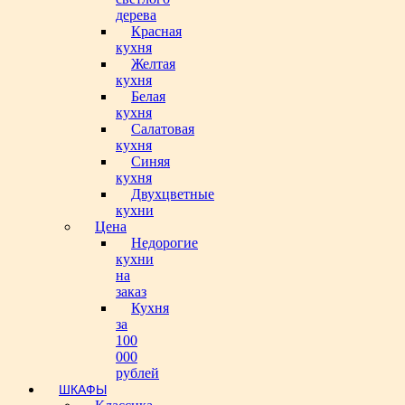
дерева
Красная
кухня
Желтая
кухня
Белая
кухня
Салатовая
кухня
Синяя
кухня
Двухцветные
кухни
Цена
Недорогие
кухни
на
заказ
Кухня
за
100
000
рублей
ШКАФЫ