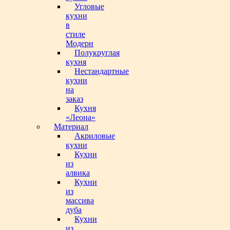
Угловые
кухни
в
стиле
Модерн
Полукруглая
кухня
Нестандартные
кухни
на
заказ
Кухня
«Леона»
Материал
Акриловые
кухни
Кухни
из
алвика
Кухни
из
массива
дуба
Кухни
из