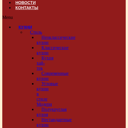
НОВОСТИ
КОНТАКТЫ
Menu
КУХНИ
Стиль
Неоклассические
кухни
Классические
кухни
Кухня
хай-
тек
Современные
кухни
Угловые
кухни
в
стиле
Модерн
Полукруглая
кухня
Нестандартные
кухни