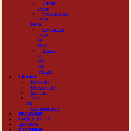
Синяя
кухня
Двухцветные
кухни
Цена
Недорогие
кухни
на
заказ
Кухня
за
100
000
рублей
ШКАФЫ
Классика
Неоклассика
Модерн
Хай-
тек
Современный
ПРИХОЖИЕ
ГАРДЕРОБНЫЕ
ДЕТСКИЕ
ГОСТИНЫЕ