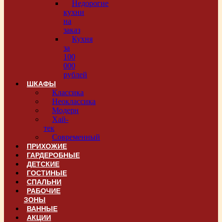
Недорогие
кухни
на
заказ
Кухня
за
100
000
рублей
ШКАФЫ
Классика
Неоклассика
Модерн
Хай-
тек
Современный
ПРИХОЖИЕ
ГАРДЕРОБНЫЕ
ДЕТСКИЕ
ГОСТИНЫЕ
СПАЛЬНИ
РАБОЧИЕ
ЗОНЫ
ВАННЫЕ
АКЦИИ