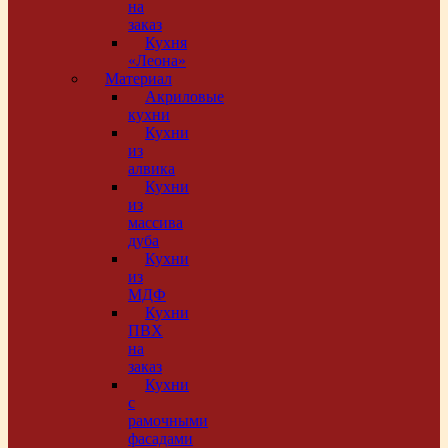
на
заказ
Кухня
«Леона»
Материал
Акриловые
кухни
Кухни
из
алвика
Кухни
из
массива
дуба
Кухни
из
МДФ
Кухни
ПВХ
на
заказ
Кухни
с
рамочными
фасадами