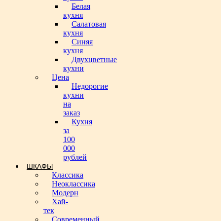
Белая
кухня
Салатовая
кухня
Синяя
кухня
Двухцветные
кухни
Цена
Недорогие
кухни
на
заказ
Кухня
за
100
000
рублей
ШКАФЫ
Классика
Неоклассика
Модерн
Хай-
тек
Современный